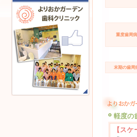
重度歯周
末期の歯周
軽度の
【スケ