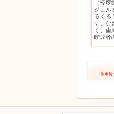
（軽度
ジェル
るくる
す。な
く、歯
喫煙者