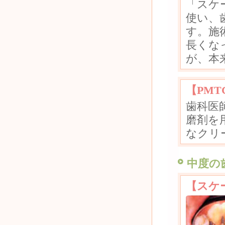
「スケ
使い、
す。施
長くな
が、本
【PMT
歯科医
磨剤を
なクリ
中度の
【スケ