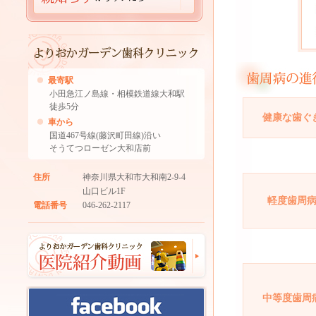
最寄駅
小田急江ノ島線・相模鉄道線大和駅
徒歩5分
健康な歯ぐ
車から
国道467号線(藤沢町田線)沿い
そうてつローゼン大和店前
住所
神奈川県大和市大和南2-9-4
山口ビル1F
軽度歯周
電話番号
046-262-2117
中等度歯周