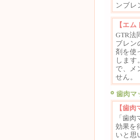
ンブレ
【エム
GTR
ブレン
剤を使
します
で、メ
せん。
歯肉マ
【歯肉
「歯肉
効果を
いと思